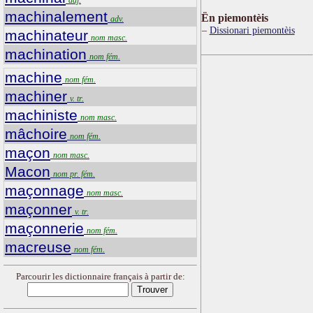
machinalement
Ën piemontèis
adv.
Dissionari piemontèis
machinateur
nom masc.
machination
nom fém.
machine
nom fém.
machiner
v. tr.
machiniste
nom masc.
mâchoire
nom fém.
maçon
nom masc.
Macon
nom pr. fém.
maçonnage
nom masc.
maçonner
v. tr.
maçonnerie
nom fém.
macreuse
nom fém.
Parcourir les dictionnaire français à partir de: