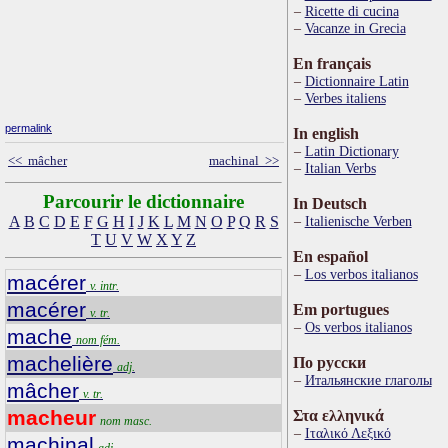
Ricette di cucina
Vacanze in Grecia
En français
Dictionnaire Latin
Verbes italiens
permalink
In english
Latin Dictionary
<< mâcher
machinal >>
Italian Verbs
Parcourir le dictionnaire
In Deutsch
A
B
C
D
E
F
G
H
I
J
K
L
M
N
O
P
Q
R
S
Italienische Verben
T
U
V
W
X
Y
Z
En español
Los verbos italianos
macérer
v. intr.
macérer
Em portugues
v. tr.
Os verbos italianos
mache
nom fém.
machelière
По русски
adj.
Итальянские глаголы
mâcher
v. tr.
macheur
Στα ελληνικά
nom masc.
Ιταλικό Λεξικό
machinal
adj.