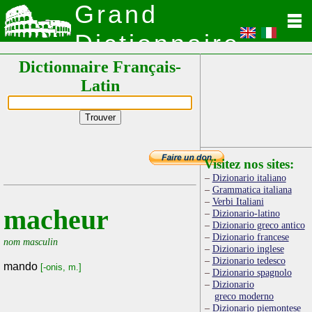
Grand
Dictionnaire
Dictionnaire Français-
Latin
Latin
Visitez nos sites:
Dizionario italiano
Grammatica italiana
Verbi Italiani
macheur
Dizionario-latino
Dizionario greco antico
Dizionario francese
nom masculin
Dizionario inglese
Dizionario tedesco
mando
[-onis, m.]
Dizionario spagnolo
Dizionario
greco moderno
Dizionario piemontese