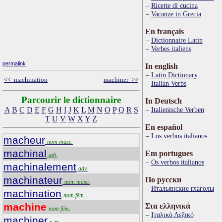
Ricette di cucina
Vacanze in Grecia
En français
Dictionnaire Latin
Verbes italiens
permalink
In english
Latin Dictionary
<< machination
machiner >>
Italian Verbs
Parcourir le dictionnaire
In Deutsch
A
B
C
D
E
F
G
H
I
J
K
L
M
N
O
P
Q
R
S
Italienische Verben
T
U
V
W
X
Y
Z
En español
Los verbos italianos
macheur
nom masc.
machinal
Em portugues
adj.
Os verbos italianos
machinalement
adv.
machinateur
По русски
nom masc.
Итальянские глаголы
machination
nom fém.
machine
Στα ελληνικά
nom fém.
Ιταλικό Λεξικό
machiner
v. tr.