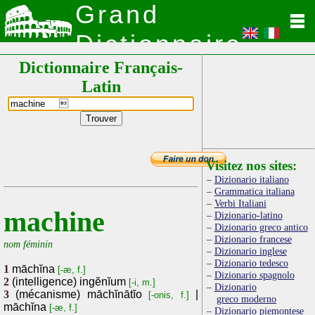
Grand
Dictionnaire
Dictionnaire Français-
Latin
Latin
Visitez nos sites:
Dizionario italiano
Grammatica italiana
Verbi Italiani
machine
Dizionario-latino
Dizionario greco antico
Dizionario francese
nom féminin
Dizionario inglese
Dizionario tedesco
1
māchĭna
[-æ, f.]
Dizionario spagnolo
2
(intelligence) ingĕnĭum
[-i, m.]
Dizionario
3
(mécanisme) māchĭnātĭo
|
[-onis, f.]
greco moderno
māchĭna
[-æ, f.]
Dizionario piemontese