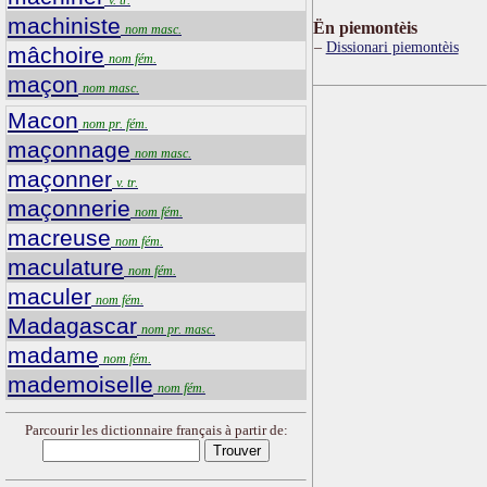
machiniste
Ën piemontèis
nom masc.
Dissionari piemontèis
mâchoire
nom fém.
maçon
nom masc.
Macon
nom pr. fém.
maçonnage
nom masc.
maçonner
v. tr.
maçonnerie
nom fém.
macreuse
nom fém.
maculature
nom fém.
maculer
nom fém.
Madagascar
nom pr. masc.
madame
nom fém.
mademoiselle
nom fém.
Parcourir les dictionnaire français à partir de: