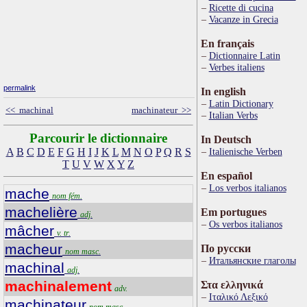
Ricette di cucina
Vacanze in Grecia
En français
Dictionnaire Latin
Verbes italiens
permalink
In english
Latin Dictionary
<< machinal
machinateur >>
Italian Verbs
Parcourir le dictionnaire
In Deutsch
A
B
C
D
E
F
G
H
I
J
K
L
M
N
O
P
Q
R
S
Italienische Verben
T
U
V
W
X
Y
Z
En español
Los verbos italianos
mache
nom fém.
machelière
Em portugues
adj.
Os verbos italianos
mâcher
v. tr.
macheur
По русски
nom masc.
Итальянские глаголы
machinal
adj.
machinalement
Στα ελληνικά
adv.
Ιταλικό Λεξικό
machinateur
nom masc.