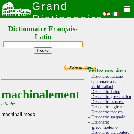
Grand
Dictionnaire
Dictionnaire Français-
Latin
Latin
Visitez nos sites:
Dizionario italiano
Grammatica italiana
Verbi Italiani
machinalement
Dizionario-latino
Dizionario greco antico
Dizionario francese
adverbe
Dizionario inglese
Dizionario tedesco
machinali modo
Dizionario spagnolo
Dizionario
greco moderno
Dizionario piemontese