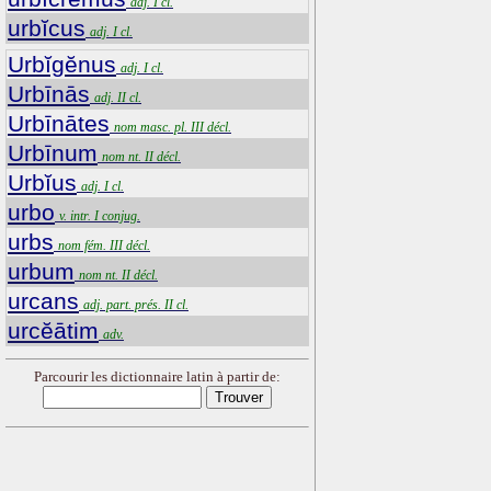
adj. I cl.
urbĭcus
adj. I cl.
Urbĭgĕnus
adj. I cl.
Urbīnās
adj. II cl.
Urbīnātes
nom masc. pl. III décl.
Urbīnum
nom nt. II décl.
Urbĭus
adj. I cl.
urbo
v. intr. I conjug.
urbs
nom fém. III décl.
urbum
nom nt. II décl.
urcans
adj. part. prés. II cl.
urcĕātim
adv.
Parcourir les dictionnaire latin à partir de: