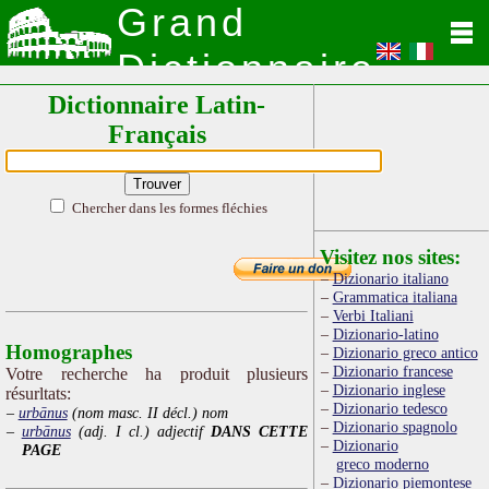
Grand
Dictionnaire
Dictionnaire Latin-
Latin
Français
Chercher dans les formes fléchies
Visitez nos sites:
Dizionario italiano
Grammatica italiana
Verbi Italiani
Dizionario-latino
Homographes
Dizionario greco antico
Dizionario francese
Votre recherche ha produit plusieurs
Dizionario inglese
résurltats:
Dizionario tedesco
urbānus
(nom masc. II décl.) nom
Dizionario spagnolo
urbānus
(adj. I cl.) adjectif
DANS CETTE
Dizionario
PAGE
greco moderno
Dizionario piemontese