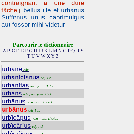
contraignant à une dure
tâche
bellus ille et urbanus
||
Suffenus unus caprimulgus
aut fossor mihi videtur
Parcourir le dictionnaire
A
B
C
D
E
F
G
H
I
J
K
L
M
N
O
P
Q
R
S
T
U
V
W
X
Y
Z
urbānē
adv.
urbānĭcĭānus
adj. I cl.
urbānĭtās
nom fém. III décl.
urbans
adj. part. prés. II cl.
urbānus
nom masc. II décl.
urbānus
adj. I cl.
urbĭcăpus
nom masc. II décl.
urbĭcārĭus
adj. I cl.
urbĭcrĕmus