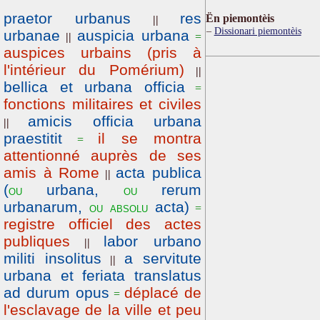
praetor urbanus
res
Ën piemontèis
||
Dissionari piemontèis
urbanae
auspicia urbana
||
=
auspices urbains (pris à
l'intérieur du Pomérium)
||
bellica et urbana officia
=
fonctions militaires et civiles
amicis officia urbana
||
praestitit
il se montra
=
attentionné auprès de ses
amis à Rome
acta publica
||
(
urbana,
rerum
ou
ou
urbanarum,
acta)
ou
absolu
=
registre officiel des actes
publiques
labor urbano
||
militi insolitus
a servitute
||
urbana et feriata translatus
ad durum opus
déplacé de
=
l'esclavage de la ville et peu