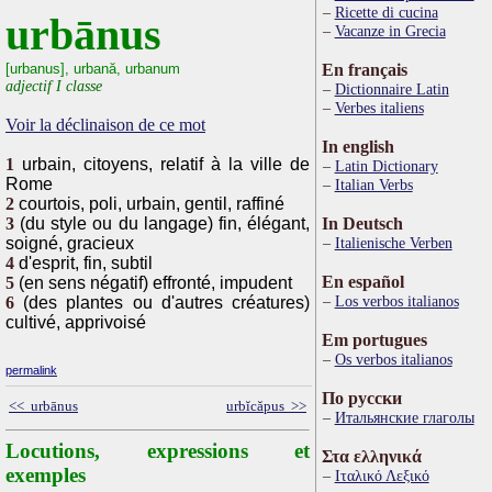
Ricette di cucina
urbānus
Vacanze in Grecia
[urbanus], urbană, urbanum
En français
adjectif I classe
Dictionnaire Latin
Verbes italiens
Voir la déclinaison de ce mot
In english
1
urbain, citoyens, relatif à la ville de
Latin Dictionary
Rome
Italian Verbs
2
courtois, poli, urbain, gentil, raffiné
3
(du style ou du langage) fin, élégant,
In Deutsch
soigné, gracieux
Italienische Verben
4
d'esprit, fin, subtil
En español
5
(en sens négatif) effronté, impudent
Los verbos italianos
6
(des plantes ou d'autres créatures)
cultivé, apprivoisé
Em portugues
Os verbos italianos
permalink
По русски
<< urbānus
urbĭcăpus >>
Итальянские глаголы
Locutions, expressions et
Στα ελληνικά
exemples
Ιταλικό Λεξικό