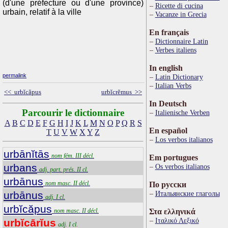
(d'une préfecture ou d'une province)
Ricette di cucina
urbain, relatif à la ville
Vacanze in Grecia
En français
Dictionnaire Latin
Verbes italiens
In english
permalink
Latin Dictionary
Italian Verbs
<< urbĭcăpus
urbĭcrĕmus >>
In Deutsch
Parcourir le dictionnaire
Italienische Verben
A
B
C
D
E
F
G
H
I
J
K
L
M
N
O
P
Q
R
S
En español
T
U
V
W
X
Y
Z
Los verbos italianos
urbānĭtās
nom fém. III décl.
Em portugues
urbans
Os verbos italianos
adj. part. prés. II cl.
urbānus
nom masc. II décl.
По русски
urbānus
Итальянские глаголы
adj. I cl.
urbĭcăpus
nom masc. II décl.
Στα ελληνικά
Ιταλικό Λεξικό
urbĭcārĭus
adj. I cl.