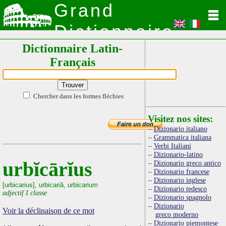
Grand
Dictionnaire
Dictionnaire Latin-
Latin
Français
Chercher dans les formes fléchies
Visitez nos sites:
Dizionario italiano
Grammatica italiana
Verbi Italiani
Dizionario-latino
urbĭcārĭus
Dizionario greco antico
Dizionario francese
Dizionario inglese
[urbicarius], urbicariă, urbicarium
Dizionario tedesco
adjectif I classe
Dizionario spagnolo
Dizionario
Voir la déclinaison de ce mot
greco moderno
Dizionario piemontese