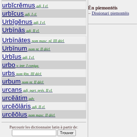
urbĭcrĕmus
adj. I cl.
Ën piemontèis
urbĭcus
Dissionari piemontèis
adj. I cl.
Urbĭgĕnus
adj. I cl.
Urbīnās
adj. II cl.
Urbīnātes
nom masc. pl. III décl.
Urbīnum
nom nt. II décl.
Urbĭus
adj. I cl.
urbo
v. intr. I conjug.
urbs
nom fém. III décl.
urbum
nom nt. II décl.
urcans
adj. part. prés. II cl.
urcĕātim
adv.
urcĕŏlāris
adj. II cl.
urcĕŏlus
nom masc. II décl.
Parcourir les dictionnaire latin à partir de: